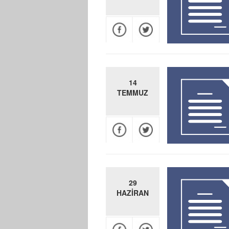
14
TEMMUZ
29
HAZİRAN