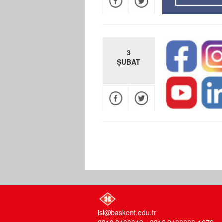
3
ŞUBAT
isl@baskent.edu.tr