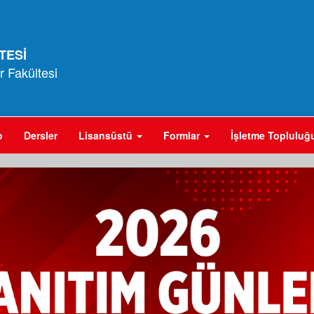
TESİ
er Fakültesi
o
Dersler
Lisansüstü
Formlar
İşletme Toplulu